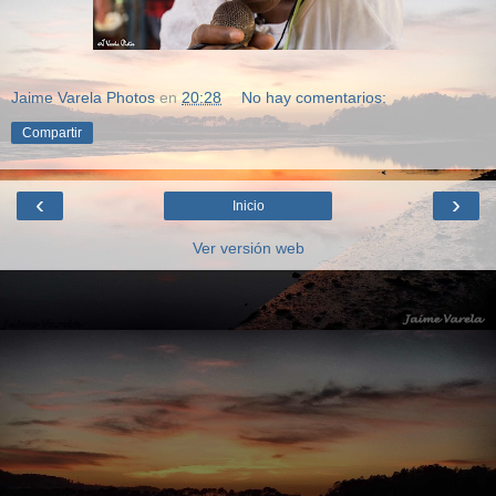
Jaime Varela Photos
en
20:28
No hay comentarios:
Compartir
‹
›
Inicio
Ver versión web