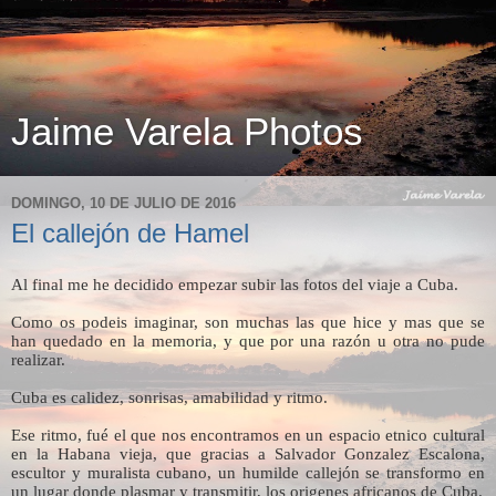
Jaime Varela Photos
DOMINGO, 10 DE JULIO DE 2016
El callejón de Hamel
Al final me he decidido empezar subir las fotos del viaje a Cuba.
Como os podeis imaginar, son muchas las que hice y mas que se
han quedado en la memoria, y que por una razón u otra no pude
realizar.
Cuba es calidez, sonrisas, amabilidad y ritmo.
Ese ritmo, fué el que nos encontramos en un espacio etnico cultural
en la Habana vieja, que gracias a Salvador Gonzalez Escalona,
escultor y muralista cubano, un humilde callejón se transformo en
un lugar donde plasmar y transmitir, los origenes africanos de Cuba.